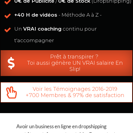
0€ de Publicité
/
0€ de Stock
(Dropshipping)
+40 H de vidéos
- Méthode A à Z -
Un
VRAI coaching
continu pour
t'accompagner
Prêt à transpirer ?
Toi aussi génère UN VRAI salaire En
Slip!
Voir les Témoignages 2016-2019
+700 Membres & 97% de satisfaction
Avoir un business en ligne en dropshipping