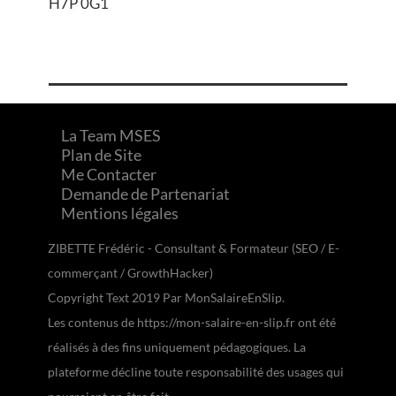
H7P 0G1
La Team MSES
Plan de Site
Me Contacter
Demande de Partenariat
Mentions légales
ZIBETTE Frédéric - Consultant & Formateur (SEO / E-
commerçant / GrowthHacker)
Copyright Text 2019 Par MonSalaireEnSlip.
Les contenus de https://mon-salaire-en-slip.fr ont été
réalisés à des fins uniquement pédagogiques. La
plateforme décline toute responsabilité des usages qui