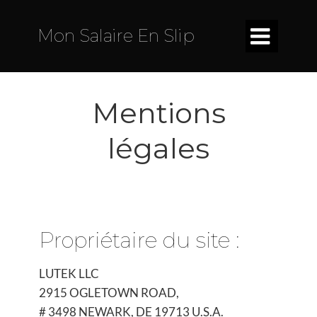

Mon Salaire En Slip
Mentions
légales
Propriétaire du site :
LUTEK LLC
2915 OGLETOWN ROAD,
# 3498 NEWARK, DE 19713 U.S.A.