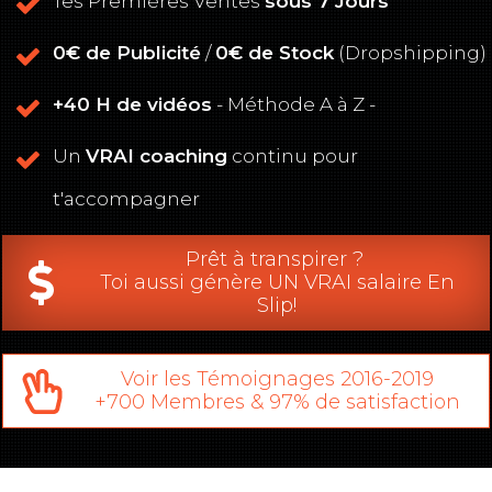
Tes Premières Ventes
sous 7 Jours
0€ de Publicité
/
0€ de Stock
(Dropshipping)
+40 H de vidéos
- Méthode A à Z -
Un
VRAI coaching
continu pour
t'accompagner
Prêt à transpirer ?
Toi aussi génère UN VRAI salaire En
Slip!
Voir les Témoignages 2016-2019
+700 Membres & 97% de satisfaction