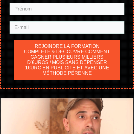
REJOINDRE LA FORMATION
COMPLÈTE & DÉCOUVRE COMMENT
GAGNER PLUSIEURS MILLIERS
D'€UROS / MOIS SANS DÉPENSER
1€URO EN PUBLICITÉ ET AVEC UNE
MÉTHODE PÉRENNE