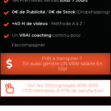
Tes Premières Ventes
sous 7 Jours
0€ de Publicité
/
0€ de Stock
(Dropshipping)
+40 H de vidéos
- Méthode A à Z -
Un
VRAI coaching
continu pour
t'accompagner
Prêt à transpirer ?
Toi aussi génère UN VRAI salaire En
Slip!
Voir les Témoignages 2016-2019
+700 Membres & 97% de satisfaction