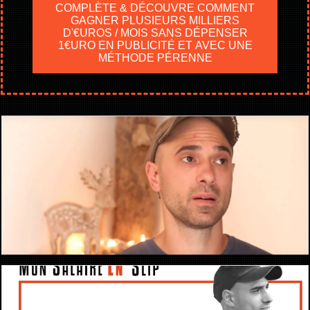
COMPLÈTE & DÉCOUVRE COMMENT
GAGNER PLUSIEURS MILLIERS
D'€UROS / MOIS SANS DÉPENSER
1€URO EN PUBLICITÉ ET AVEC UNE
MÉTHODE PÉRENNE