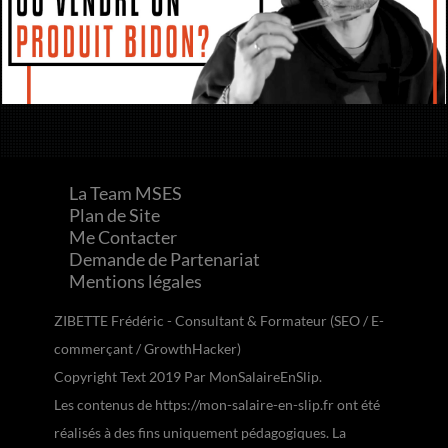
La Team MSES
Plan de Site
Me Contacter
Demande de Partenariat
Mentions légales
ZIBETTE Frédéric - Consultant & Formateur (SEO / E-
commerçant / GrowthHacker)
Copyright Text 2019 Par MonSalaireEnSlip.
Les contenus de https://mon-salaire-en-slip.fr ont été
réalisés à des fins uniquement pédagogiques. La