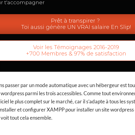
r t'accompagner
Prêt à transpirer ?
Toi aussi génère UN VRAI salaire En Slip!
Voir les Témoignages 2016-2019
+700 Membres & 97% de satisfaction
ans passer par un mode automatique avec un hébergeur est tout 
site wordpress parmi les trois accessibles. Comme tout envir
el le plus complet sur le marché, car il s’adapte à tous les sys
aller et configurer XAMPP pour installer un site wordpress en
 voit tout cela ensemble.