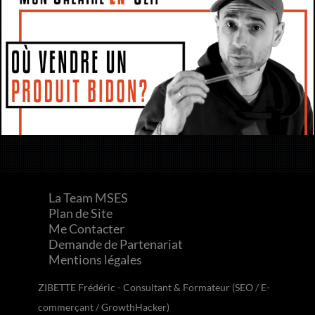
La Team MSES
Plan de Site
Me Contacter
Demande de Partenariat
Mentions légales
ZIBETTE Frédéric - Consultant & Formateur (SEO / E-
commerçant / GrowthHacker)