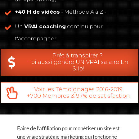
+40 H de vidéos
- Méthode A à Z -
Un
VRAI coaching
continu pour
t'accompagner
Prêt à transpirer ?
Toi aussi génère UN VRAI salaire En
Slip!
Voir les Témoignages 2016-2019
+700 Membres & 97% de satisfaction
Faire de l’affiliation pour monétiser un site est
une vraie stratégie marketing qui fonctionne