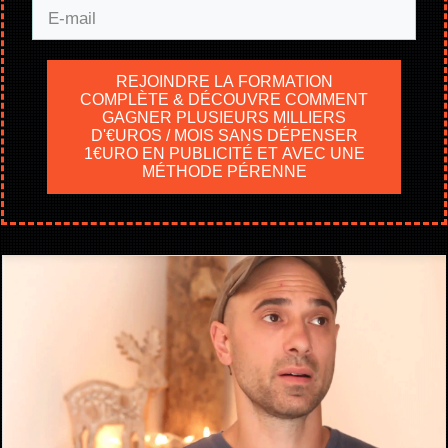
REJOINDRE LA FORMATION
COMPLÈTE & DÉCOUVRE COMMENT
GAGNER PLUSIEURS MILLIERS
D'€UROS / MOIS SANS DÉPENSER
1€URO EN PUBLICITÉ ET AVEC UNE
MÉTHODE PÉRENNE