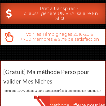
Prêt à transpirer ?
Toi aussi génère UN VRAI salaire En
Slip!
Voir les Témoignages 2016-2019
+700 Membres & 97% de satisfaction
[Gratuit] Ma méthode Perso pour
valider Mes Niches
Technique 100% Légale
& sans parasites grâce à une
obligation juridique...!
Méthode Offerte pour les